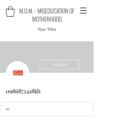
M.O.M. - MISEDUCATION OF
MOTHERHOOD
Your Tribe
More actions
Follow
0986872418kh