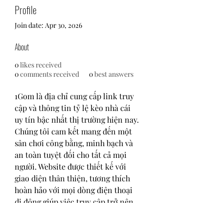
Profile
Join date: Apr 30, 2026
About
0
likes received
0
comments received
0
best answers
1Gom là địa chỉ cung cấp link truy 
cập và thông tin tỷ lệ kèo nhà cái 
uy tín bậc nhất thị trường hiện nay. 
Chúng tôi cam kết mang đến một 
sân chơi công bằng, minh bạch và 
an toàn tuyệt đối cho tất cả mọi 
người. Website được thiết kế với 
giao diện thân thiện, tương thích 
hoàn hảo với mọi dòng điện thoại 
di động giúp việc truy cập trở nên 
dễ dàng.