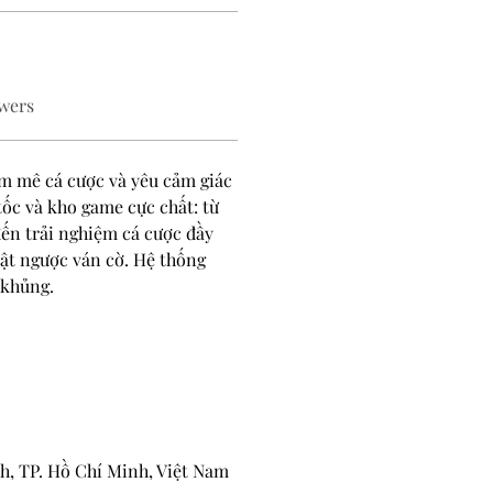
wers
am mê cá cược và yêu cảm giác 
 tốc và kho game cực chất: từ 
ến trải nghiệm cá cược đầy 
lật ngược ván cờ. Hệ thống 
 khủng.
h, TP. Hồ Chí Minh, Việt Nam