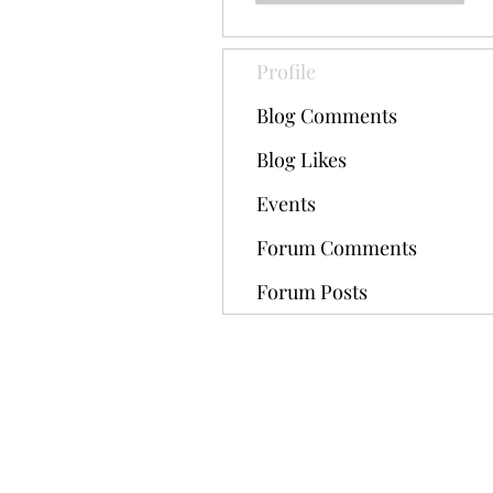
Profile
Blog Comments
Blog Likes
Events
Forum Comments
Forum Posts