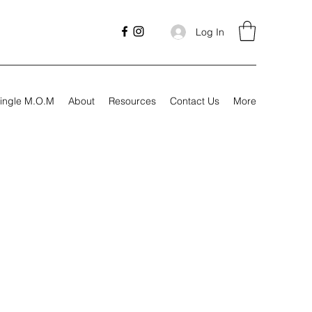
Log In
ingle M.O.M
About
Resources
Contact Us
More