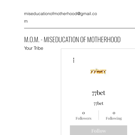
miseducationofmotherhood@gmail.co
m
M.O.M. - MISEDUCATION OF MOTHERHOOD
Your Tribe
More actions
77bet
77bet
0
0
Followers
Following
Follow