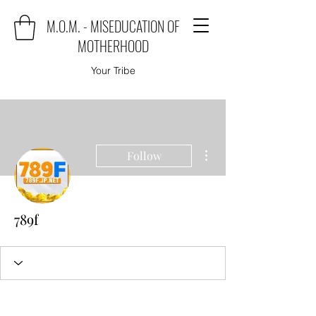
M.O.M. - MISEDUCATION OF
MOTHERHOOD
Your Tribe
More actions
Follow
789f