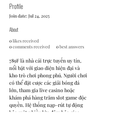
Profile
Join date: Jul 24, 2025
About
0
likes received
0
comments received
0
best answers
789F là nhà cái trực tuyến uy tín, 
nổi bật với giao diện hiện đại và 
kho trò chơi phong phú. Người chơi 
có thể đặt cược các giải bóng đá 
lớn, tham gia live casino hoặc 
khám phá hàng trăm slot game độc 
quyền. Hệ thống nạp–rút tự động 
bảo mật nhiều lớp đảm bảo giao 
dịch nhanh chóng và an toàn. Đội 
ngũ hỗ trợ 24/7 của 789F sẵn sàng 
tư vấn và cập nhật khuyến mãi liên 