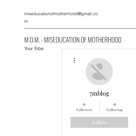
miseducationofmotherhood@gmail.co
m
M.O.M. - MISEDUCATION OF MOTHERHOOD
Your Tribe
More actions
7mblog
0
0
Followers
Following
Follow