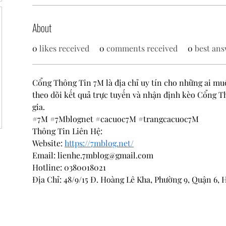
About
0
likes received
0
comments received
0
best ans
Cổng Thông Tin 7M là địa chỉ uy tín cho những ai muố
theo dõi kết quả trực tuyến và nhận định kèo Cổng T
gia.
#7M #7Mblognet #cacuoc7M #trangcacuoc7M
Thông Tin Liên Hệ:
Website: 
https://7mblog.net/
Email: lienhe.7mblog@gmail.com
Hotline: 0380018021
Địa Chỉ: 48/9/15 Đ. Hoàng Lê Kha, Phường 9, Quận 6,