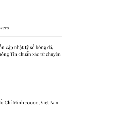
wers
n cập nhật tỷ số bóng đá, 
hông Tin chuẩn xác từ chuyên 
 Hồ Chí Minh 70000, Việt Nam