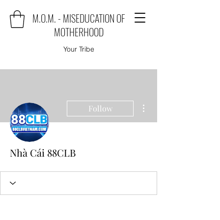
M.O.M. - MISEDUCATION OF
MOTHERHOOD
Your Tribe
More actions
Follow
Nhà Cái 88CLB