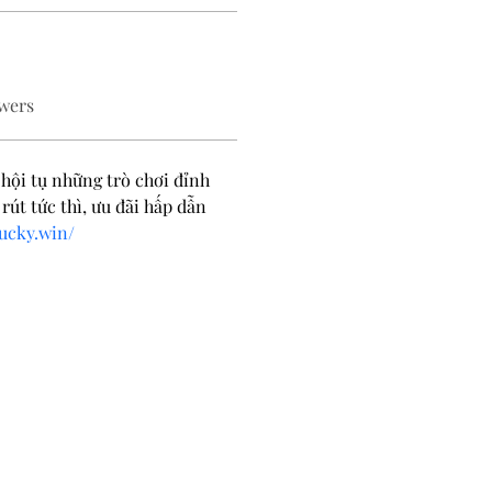
wers
hội tụ những trò chơi đỉnh 
rút tức thì, ưu đãi hấp dẫn 
lucky.win/