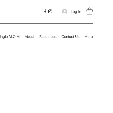
Log In
ingle M.O.M
About
Resources
Contact Us
More