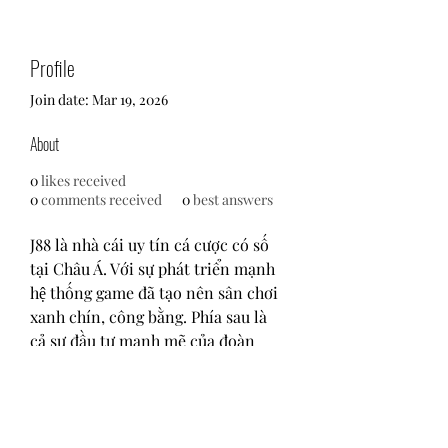
Profile
Join date: Mar 19, 2026
About
0
likes received
0
comments received
0
best answers
J88 là nhà cái uy tín cá cược có số 
tại Châu Á. Với sự phát triển mạnh 
hệ thống game đã tạo nên sân chơi 
xanh chín, công bằng. Phía sau là 
cả sự đầu tư mạnh mẽ của đoàn 
ABCVIP. Đã tung ra nhiều chương 
trình khuyến mãi hấp dẫn và cạnh 
tranh nhất thị trường hiện nay.
Website: 
https://j88.dev/