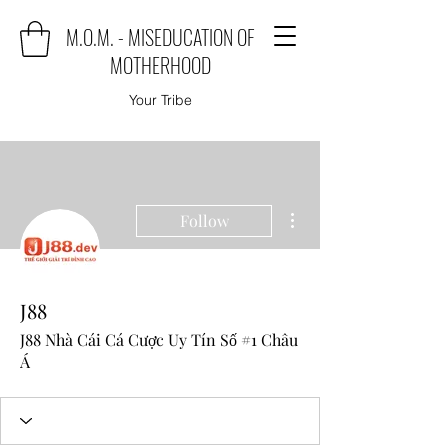
M.O.M. - MISEDUCATION OF
MOTHERHOOD
Your Tribe
More actions
Follow
J88
J88 Nhà Cái Cá Cược Uy Tín Số #1 Châu
Á