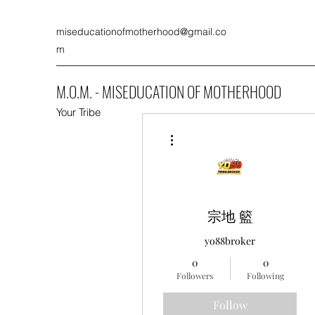
miseducationofmotherhood@gmail.co
m
M.O.M. - MISEDUCATION OF MOTHERHOOD
Your Tribe
More actions
宗地 籃
yo88broker
0
0
Followers
Following
Follow