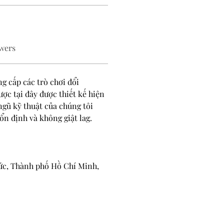
wers
ng cấp các trò chơi đổi 
ợc tại đây được thiết kế hiện 
ngũ kỹ thuật của chúng tôi 
ổn định và không giật lag.
ức, Thành phố Hồ Chí Minh, 