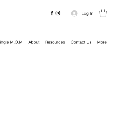
Log In
ingle M.O.M
About
Resources
Contact Us
More