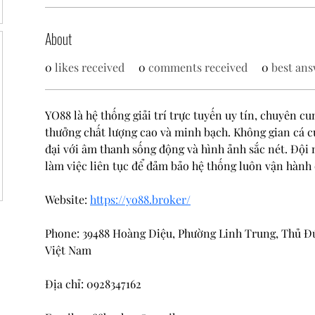
About
0
likes received
0
comments received
0
best ans
YO88 là hệ thống giải trí trực tuyến uy tín, chuyên cu
thưởng chất lượng cao và minh bạch. Không gian cá cư
đại với âm thanh sống động và hình ảnh sắc nét. Đội 
làm việc liên tục để đảm bảo hệ thống luôn vận hành 
Website: 
https://yo88.broker/
Phone: 39488 Hoàng Diệu, Phường Linh Trung, Thủ Đ
Việt Nam
Địa chỉ: 0928347162