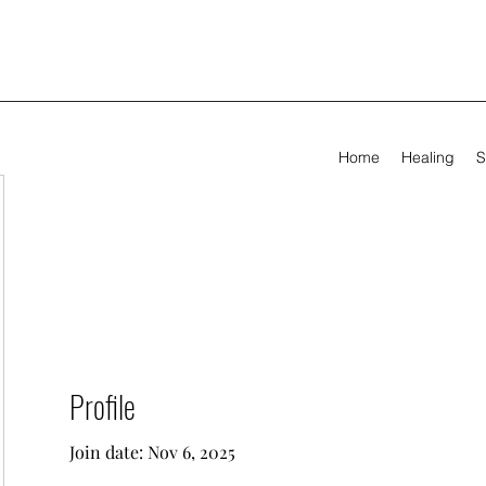
Home
Healing
S
Profile
Join date: Nov 6, 2025