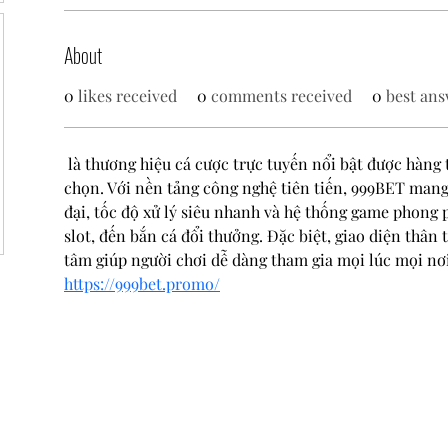
About
0
likes received
0
comments received
0
best ans
 là thương hiệu cá cược trực tuyến nổi bật được hàng t
chọn. Với nền tảng công nghệ tiên tiến, 999BET mang 
đại, tốc độ xử lý siêu nhanh và hệ thống game phong ph
slot, đến bắn cá đổi thưởng. Đặc biệt, giao diện thân 
tâm giúp người chơi dễ dàng tham gia mọi lúc mọi nơi.
https://999bet.promo/