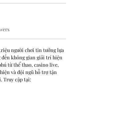
wers
riệu người chơi tin tưởng lựa 
đến không gian giải trí hiện 
ú từ thể thao, casino live, 
thiện và đội ngũ hỗ trợ tận 
 Truy cập tại: 