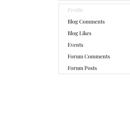
Profile
Blog Comments
Blog Likes
Events
Forum Comments
Forum Posts