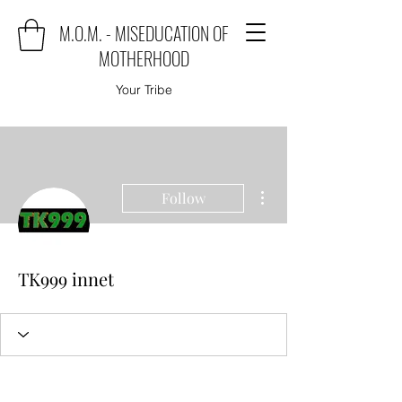
M.O.M. - MISEDUCATION OF
MOTHERHOOD
Your Tribe
More actions
Follow
TK999 innet