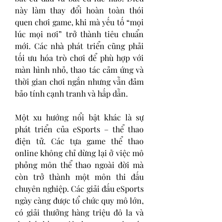
này làm thay đổi hoàn toàn thói 
quen chơi game, khi mà yếu tố “mọi 
lúc mọi nơi” trở thành tiêu chuẩn 
mới. Các nhà phát triển cũng phải 
tối ưu hóa trò chơi để phù hợp với 
màn hình nhỏ, thao tác cảm ứng và 
thời gian chơi ngắn nhưng vẫn đảm 
bảo tính cạnh tranh và hấp dẫn.
Một xu hướng nổi bật khác là sự 
phát triển của eSports – thể thao 
điện tử. Các tựa game thể thao 
online không chỉ dừng lại ở việc mô 
phỏng môn thể thao ngoài đời mà 
còn trở thành một môn thi đấu 
chuyên nghiệp. Các giải đấu eSports 
ngày càng được tổ chức quy mô lớn, 
có giải thưởng hàng triệu đô la và 