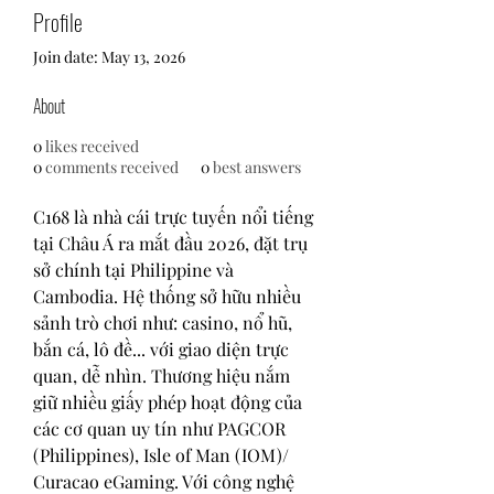
Profile
Join date: May 13, 2026
About
0
likes received
0
comments received
0
best answers
C168 là nhà cái trực tuyến nổi tiếng 
tại Châu Á ra mắt đầu 2026, đặt trụ 
sở chính tại Philippine và 
Cambodia. Hệ thống sở hữu nhiều 
sảnh trò chơi như: casino, nổ hũ, 
bắn cá, lô đề... với giao diện trực 
quan, dễ nhìn. Thương hiệu nắm 
giữ nhiều giấy phép hoạt động của 
các cơ quan uy tín như PAGCOR 
(Philippines), Isle of Man (IOM)/ 
Curacao eGaming. Với công nghệ 