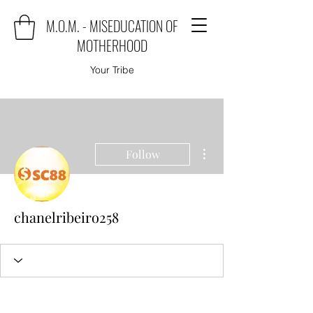
M.O.M. - MISEDUCATION OF
MOTHERHOOD
Your Tribe
More actions
Follow
chanelribeiro258