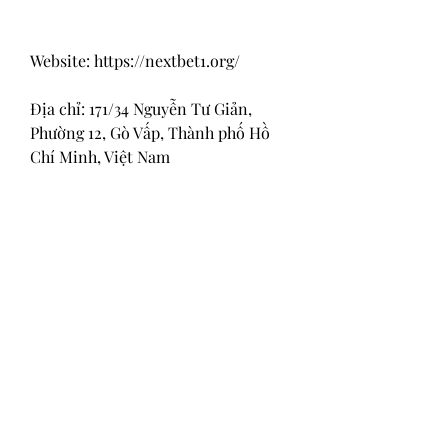
Website: https://nextbet1.org/ 
Địa chỉ: 171/34 Nguyễn Tư Giản, 
Phường 12, Gò Vấp, Thành phố Hồ 
Chí Minh, Việt Nam 
Hotline: +84985644444 
Email: contact@nextbet1.org 
Hashtags: #NEXTBET 
#NhaCaiNEXTBET 
#NEXTBETCasino #NEXTBETBet 
#NEXTBETGame 
#NEXTBETOnline 
#DangKyNEXTBET 
#TrangChuNEXTBET 