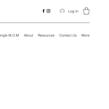
Log In
ingle M.O.M
About
Resources
Contact Us
More