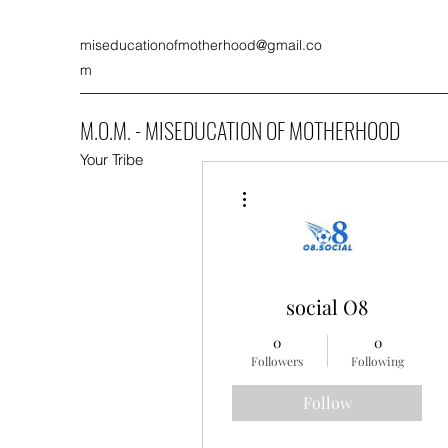
miseducationofmotherhood@gmail.co
m
M.O.M. - MISEDUCATION OF MOTHERHOOD
Your Tribe
More actions
social O8
0
0
Followers
Following
Follow