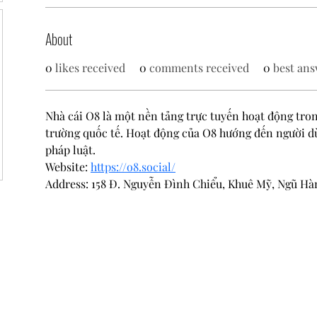
About
0
likes received
0
comments received
0
best ans
Nhà cái O8 là một nền tảng trực tuyến hoạt động trong
trường quốc tế. Hoạt động của O8 hướng đến người dù
pháp luật.
Website: 
https://o8.social/
Address: 158 Đ. Nguyễn Đình Chiểu, Khuê Mỹ, Ngũ Hà