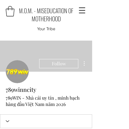
M.O.M. - MISEDUCATION OF
MOTHERHOOD
Your Tribe
More actions
Follow
789winncity
789WIN - Nhà cái uy tín , minh bạch
hàng đầu Việt Nam năm 2026