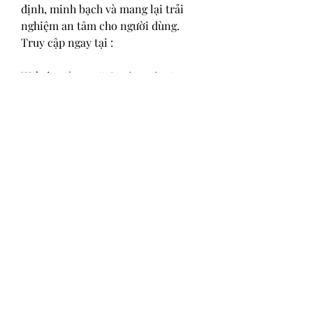
định, minh bạch và mang lại trải 
nghiệm an tâm cho người dùng. 
Truy cập ngay tại :
Website : 
https://789winn.city/
Địa chỉ : 25 Đ. Huỳnh Thiện Lộc, 
Hòa Thạnh, Tân Phú, Thành phố Hồ 
Chí Minh, Việt Nam
Số điện thoại : 0986446126
Email : 789winncity@gmail.com
#789win #nhacai789win 
#789wincasino #dangnhap789win 
#truycap789win