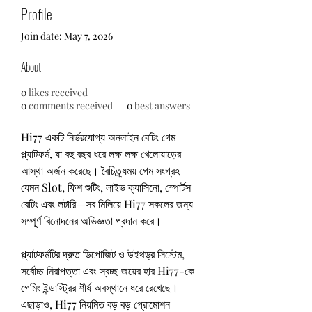
Profile
Join date: May 7, 2026
About
0
likes received
0
comments received
0
best answers
Hi77 একটি নির্ভরযোগ্য অনলাইন বেটিং গেম 
প্ল্যাটফর্ম, যা বহু বছর ধরে লক্ষ লক্ষ খেলোয়াড়ের 
আস্থা অর্জন করেছে। বৈচিত্র্যময় গেম সংগ্রহ 
যেমন Slot, ফিশ শুটিং, লাইভ ক্যাসিনো, স্পোর্টস 
বেটিং এবং লটারি—সব মিলিয়ে Hi77 সকলের জন্য 
সম্পূর্ণ বিনোদনের অভিজ্ঞতা প্রদান করে।
প্ল্যাটফর্মটির দ্রুত ডিপোজিট ও উইথড্র সিস্টেম, 
সর্বোচ্চ নিরাপত্তা এবং স্বচ্ছ জয়ের হার Hi77-কে 
গেমিং ইন্ডাস্ট্রির শীর্ষ অবস্থানে ধরে রেখেছে। 
এছাড়াও, Hi77 নিয়মিত বড় বড় প্রোমোশন 