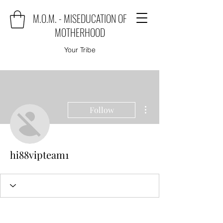
M.O.M. - MISEDUCATION OF
MOTHERHOOD
Your Tribe
More actions
Follow
hi88vipteam1