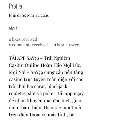
Profile
Join date: Mar 13, 2026
About
0
likes received
0
comments received
0
best answers
TẢI APP SAY79 – Trải Nghiệm 
Casino Online Hoàn Hảo Mọi Lúc, 
Mọi Nơi – SAY79 cung cấp nền tảng 
casino trực tuyến toàn diện với các 
trò chơi baccarat, blackjack, 
roulette, slot và poker; tải app ngay 
để nhận khuyến mãi đặc biệt; giao 
diện thân thiện, thao tác mượt mà 
trên điện thoại và máy tính; hệ 
thống bảo mật SSL tiên tiến đảm 
bảo thông tin và giao dịch an toàn; 