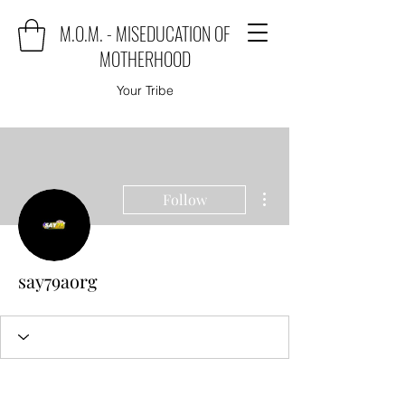
M.O.M. - MISEDUCATION OF
MOTHERHOOD
Your Tribe
More actions
Follow
say79aorg