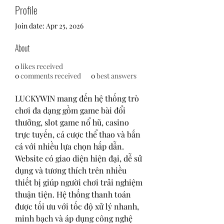
Profile
Join date: Apr 25, 2026
About
0
likes received
0
comments received
0
best answers
LUCKYWIN mang đến hệ thống trò 
chơi đa dạng gồm game bài đổi 
thưởng, slot game nổ hũ, casino 
trực tuyến, cá cược thể thao và bắn 
cá với nhiều lựa chọn hấp dẫn. 
Website có giao diện hiện đại, dễ sử 
dụng và tương thích trên nhiều 
thiết bị giúp người chơi trải nghiệm 
thuận tiện. Hệ thống thanh toán 
được tối ưu với tốc độ xử lý nhanh, 
minh bạch và áp dụng công nghệ 