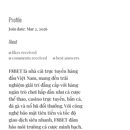
Profile
Join date: Mar 2, 2026
About
0
likes received
0
comments received
0
best answers
F8BET là nhà cái trực tuyến hàng 
đầu Việt Nam, mang đến trải 
nghiệm giải trí đẳng cấp với hàng 
ngàn trò chơi hấp dẫn như cá cược 
thể thao, casino trực tuyến, bắn cá, 
đá gà và nổ hũ đổi thưởng. Với công 
nghệ bảo mật tiên tiến và tốc độ 
giao dịch siêu nhanh, F8BET đảm 
bảo môi trường cá cược minh bạch, 