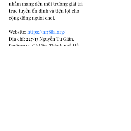
nhằm mang đến môi trường giải trí 
trực tuyến ổn định và tiện lợi cho 
cộng đồng người chơi.
Website: 
https://m788a.org/ 
Địa chỉ: 227/13 Nguyễn Tư Giản, 
Phường 12, Gò Vấp, Thành phố Hồ 
Chí Minh, Việt Nam 
Hotline: +84985622222 
Email: contact@m788a.org 
Hashtags: #M788 #NhaCaiM788 
#M788Casino #M788Bet 
#M788Game #M788Online 
#DangKyM788 #TrangChuM788 
#LinkVaoM788 #M788UyTin
Overview
First Name