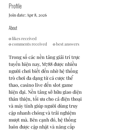
Profile
Join date: Apr 8, 2026
About
0
likes received
0
comments received
0
best answers
Trong số các nền tảng giải trí trực 
tuyến hiện nay, M788 được nhiều 
người chơi biết đến nhờ hệ thống 
trò chơi đa dạng từ cá cược thể 
thao, casino live đến slot game 
hiện đại. Nền tảng sở hữu giao diện 
thân thiện, tối ưu cho cả điện thoại 
và máy tính giúp người dùng truy 
cập nhanh chóng và trải nghiệm 
mượt mà. Bên cạnh đó, hệ thống 
luôn được cập nhật và nâng cấp 