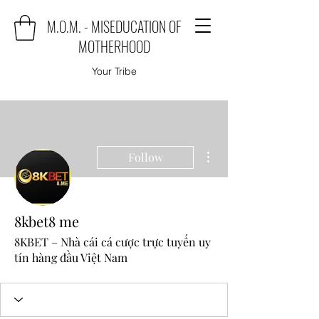
M.O.M. - MISEDUCATION OF
MOTHERHOOD
Your Tribe
More actions
Follow
8kbet8 me
8KBET – Nhà cái cá cược trực tuyến uy
tín hàng đầu Việt Nam