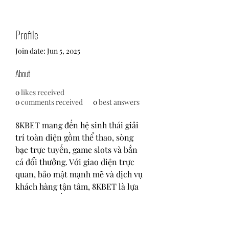
Profile
Join date: Jun 5, 2025
About
0
likes received
0
comments received
0
best answers
8KBET mang đến hệ sinh thái giải 
trí toàn diện gồm thể thao, sòng 
bạc trực tuyến, game slots và bắn 
cá đổi thưởng. Với giao diện trực 
quan, bảo mật mạnh mẽ và dịch vụ 
khách hàng tận tâm, 8KBET là lựa 
chọn hàng đầu cho người chơi đam 
mê cá cược tại Việt Nam.
Thương hiệu: 8KBET