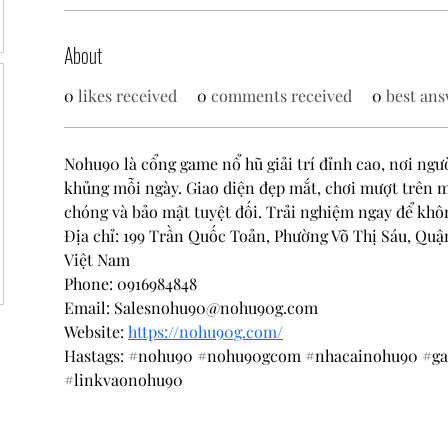
About
0
likes received
0
comments received
0
best ans
Nohu90 là cổng game nổ hũ giải trí đỉnh cao, nơi ngườ
khủng mỗi ngày. Giao diện đẹp mắt, chơi mượt trên mọ
chóng và bảo mật tuyệt đối. Trải nghiệm ngay để khôn
Địa chỉ: 199 Trần Quốc Toản, Phường Võ Thị Sáu, Quậ
Việt Nam
Phone: 0916984848
Email: Salesnohu90@nohu90g.com
Website: 
https://nohu90g.com/
Hastags: #nohu90 #nohu90gcom #nhacainohu90 #g
#linkvaonohu90