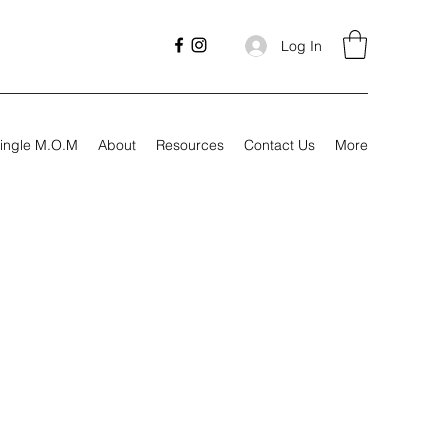
Log In
ingle M.O.M
About
Resources
Contact Us
More