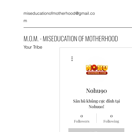
miseducationofmotherhood@gmail.co
m
M.O.M. - MISEDUCATION OF MOTHERHOOD
Your Tribe
More actions
Nohu90
Săn hũ khủng cực đỉnh tại
Nohu90!
0
0
Followers
Following