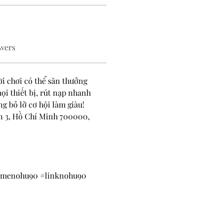
wers
i chơi có thể săn thưởng 
i thiết bị, rút nạp nhanh 
g bỏ lỡ cơ hội làm giàu!
n 3, Hồ Chí Minh 700000, 
amenohu90 #linknohu90 