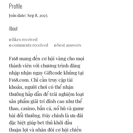
Profile
Join date: Sep 8, 2025
About
0
likes received
0
comments received
0
best answers
F168 mang đến cơ hội vàng cho mọi 
thành viên với chương trình đăng 
nhập nhận ngay Giftcode khủng tại 
F168.com. Chỉ cần truy cập tài 
khoản, người chơi có thể nhận 
thưởng hấp dẫn để trải nghiệm loạt 
sản phẩm giải trí đỉnh cao như thể 
thao, casino, bắn cá, nổ hũ và game 
bài đổi thưởng. Đây chính là ưu đãi 
đặc biệt giúp bet thủ khởi đầu 
thuận lợi và nhân đôi cơ hội chiến 