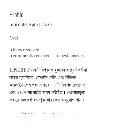
Profile
Join date: Apr 13, 2026
About
0
likes received
0
comments received
0
best answers
LINEBET একটি বিশ্বস্ত বুকমেকার প্ল্যাটফর্ম যা 
লাইভ ক্যাসিনো, স্পোর্টস বেটিং এবং বিভিন্ন 
অনলাইন গেম প্রদান করে। এটি নিরাপদ লেনদেন 
এবং ২৪/৭ সাপোর্টের জন্য পরিচিত। খেলোয়াড়রা 
এখানে সহজেই বড় পুরস্কার জেতার সুযোগ পান। 
ওয়েবসাইট: 
https://linebet.buzz/ 
ইমেইল: contact@linebet.buzz 
ঠিকানা: QCV7+M3G, 13 Kemal Ataturk 
Ave, Dhaka 1212, Bangladesh 