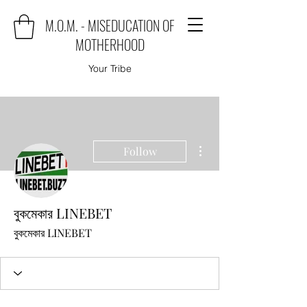
M.O.M. - MISEDUCATION OF
MOTHERHOOD
Your Tribe
More actions
Follow
বুকমেকার LINEBET
বুকমেকার LINEBET