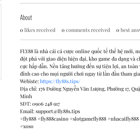
About
0
likes received
0
comments received
0
best ans
FLY88 là nhà cái cá cược online quốc tế thế hệ mới, m
đột phá với giao diện hiện đại, kho game đa dạng và 
cực hấp dẫn. Nền tảng hướng đến sự tiện lợi, an toàn 
đỉnh cao cho mọi người chơi ngay từ lần đầu tham gia
Webiste: 
https://fly88s.tips/
Địa chỉ: 176 Đường Nguyễn Văn Lượng, Phường 17, Qu
Minh
SĐT: 0906 248 917
Email: support@fly88s.tips
#fly888 #fly888casino #slotgamefly888 #nhacaifly88
#xoso