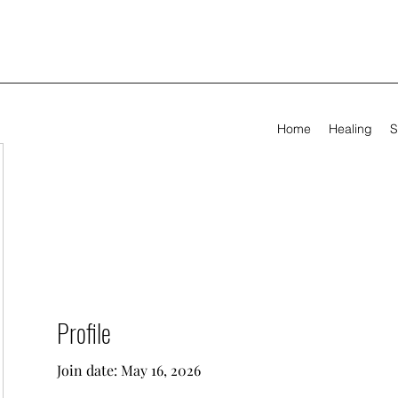
Home
Healing
S
Profile
Join date: May 16, 2026