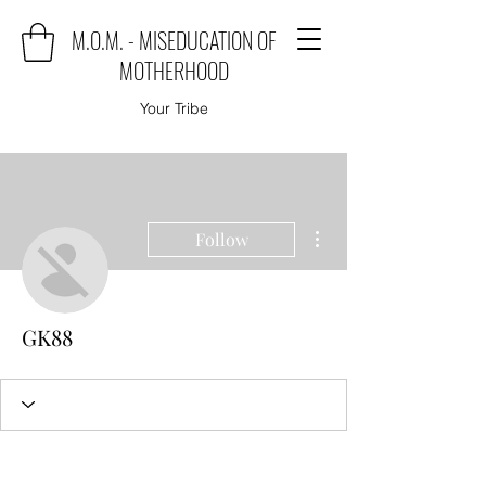
M.O.M. - MISEDUCATION OF
MOTHERHOOD
Your Tribe
More actions
Follow
GK88