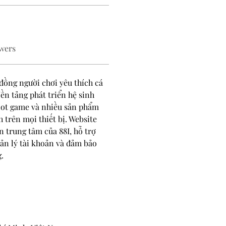
wers
 đồng người chơi yêu thích cá 
ền tảng phát triển hệ sinh 
slot game và nhiều sản phẩm 
 trên mọi thiết bị. Website 
 trung tâm của 88I, hỗ trợ 
ản lý tài khoản và đảm bảo 
.