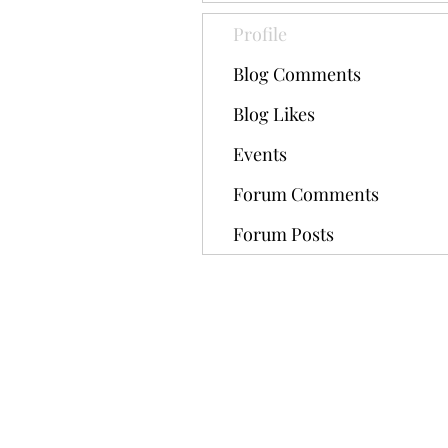
Profile
Blog Comments
Blog Likes
Events
Forum Comments
Forum Posts