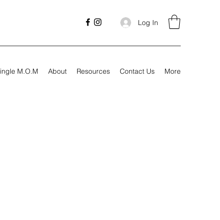
Log In
ingle M.O.M
About
Resources
Contact Us
More