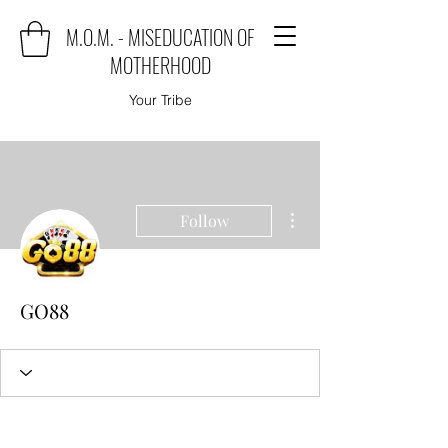
M.O.M. - MISEDUCATION OF
MOTHERHOOD
Your Tribe
More actions
Follow
GO88