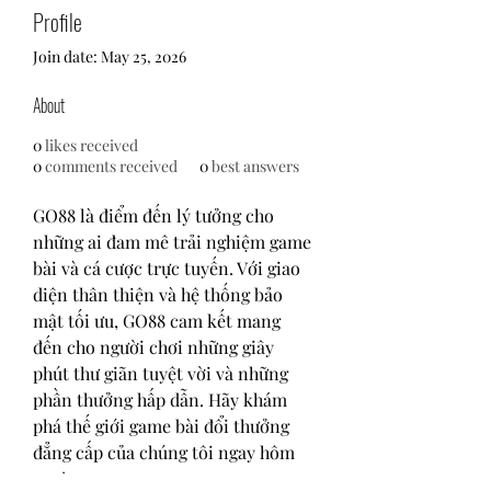
Profile
Join date: May 25, 2026
About
0
likes received
0
comments received
0
best answers
GO88 là điểm đến lý tưởng cho 
những ai đam mê trải nghiệm game 
bài và cá cược trực tuyến. Với giao 
diện thân thiện và hệ thống bảo 
mật tối ưu, GO88 cam kết mang 
đến cho người chơi những giây 
phút thư giãn tuyệt vời và những 
phần thưởng hấp dẫn. Hãy khám 
phá thế giới game bài đổi thưởng 
đẳng cấp của chúng tôi ngay hôm 
nay!