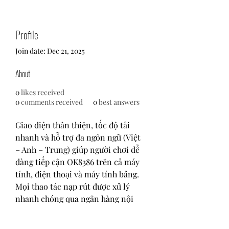
Profile
Join date: Dec 21, 2025
About
0
likes received
0
comments received
0
best answers
Giao diện thân thiện, tốc độ tải 
nhanh và hỗ trợ đa ngôn ngữ (Việt 
– Anh – Trung) giúp người chơi dễ 
dàng tiếp cận OK8386 trên cả máy 
tính, điện thoại và máy tính bảng. 
Mọi thao tác nạp rút được xử lý 
nhanh chóng qua ngân hàng nội 
địa, Momo, ZaloPay và USDT.
#ok8386 #nhacaiok8386 #ok8386h 