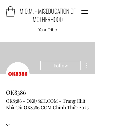
M.O.M. - MISEDUCATION OF
MOTHERHOOD
Your Tribe
More actions
Follow
OK8386
OK8386 - OK8386H.COM - Trang Chủ
Nhà Cái OK8386 COM Chính Thức 2025