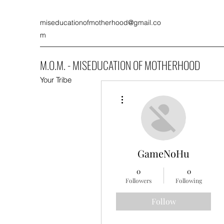
miseducationofmotherhood@gmail.co
m
M.O.M. - MISEDUCATION OF MOTHERHOOD
Your Tribe
More actions
GameNoHu
0
0
Followers
Following
Follow