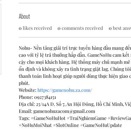
About
0
likes received
0
comments received
0
best ans
Nohu- Nền tảng giải trí trực tuyến hàng đầu mang đế
cao với tỷ lệ trả thưởng hấp dẫn. GameNoHu cam kết m
cậy cho mọi khách hàng. Hệ thống máy chủ mạnh mẽ
ổn định và không xảy ra tình trạng giật lag. Chúng tô
thanh toán linh hoạt giúp người dùng thực hiện giao d
phút.
Website: 
https://gamenohu.za.com/
Phone: 0927384151
Địa chỉ: 25/14A Đ. Số 7, An Hội Đông, Hồ Chí Minh, V
Email: gamenohuzacom@gmail.com
Tags: #GameNoHuHot #TraiNghiemGame #Review
#NoHuMoiNhat #SlotOnline #GameNoHuUpdate