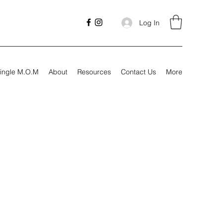
Log In
ingle M.O.M
About
Resources
Contact Us
More