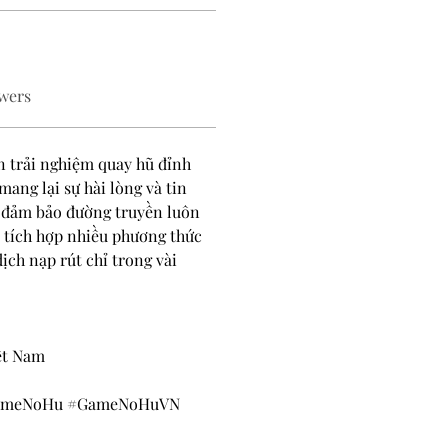
wers
n trải nghiệm quay hũ đỉnh 
ang lại sự hài lòng và tin 
 đảm bảo đường truyền luôn 
i tích hợp nhiều phương thức 
ịch nạp rút chỉ trong vài 
iệt Nam
GameNoHu #GameNoHuVN 