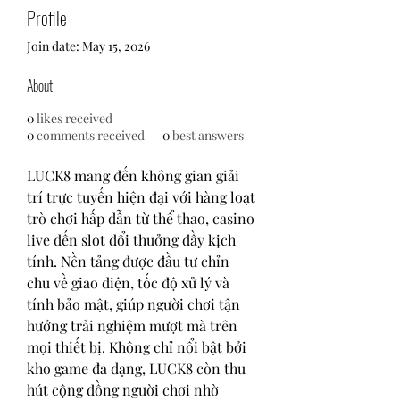
Profile
Join date: May 15, 2026
About
0
likes received
0
comments received
0
best answers
LUCK8 mang đến không gian giải 
trí trực tuyến hiện đại với hàng loạt 
trò chơi hấp dẫn từ thể thao, casino 
live đến slot đổi thưởng đầy kịch 
tính. Nền tảng được đầu tư chỉn 
chu về giao diện, tốc độ xử lý và 
tính bảo mật, giúp người chơi tận 
hưởng trải nghiệm mượt mà trên 
mọi thiết bị. Không chỉ nổi bật bởi 
kho game đa dạng, LUCK8 còn thu 
hút cộng đồng người chơi nhờ 