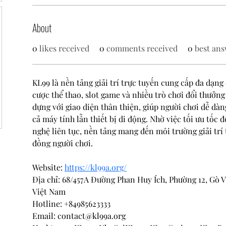
About
0
likes received
0
comments received
0
best ans
KL99 là nền tảng giải trí trực tuyến cung cấp đa dạng 
cược thể thao, slot game và nhiều trò chơi đổi thưởn
dựng với giao diện thân thiện, giúp người chơi dễ dàn
cả máy tính lẫn thiết bị di động. Nhờ việc tối ưu tốc 
nghệ liên tục, nền tảng mang đến môi trường giải trí
đồng người chơi. 
Website: 
https://kl99a.org/
Địa chỉ: 68/457A Đường Phan Huy Ích, Phường 12, Gò 
Việt Nam 
Hotline: +84985623333 
Email: contact@kl99a.org 