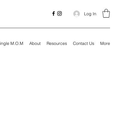
Log In
ingle M.O.M
About
Resources
Contact Us
More