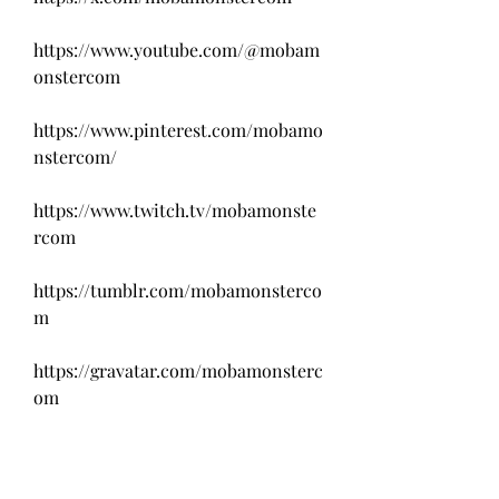
https://www.youtube.com/@mobam
onstercom
https://www.pinterest.com/mobamo
nstercom/
https://www.twitch.tv/mobamonste
rcom
https://tumblr.com/mobamonsterco
m
https://gravatar.com/mobamonsterc
om
https://bit.ly/m/mobamonstercom