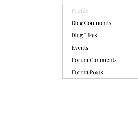
Profile
Blog Comments
Blog Likes
Events
Forum Comments
Forum Posts