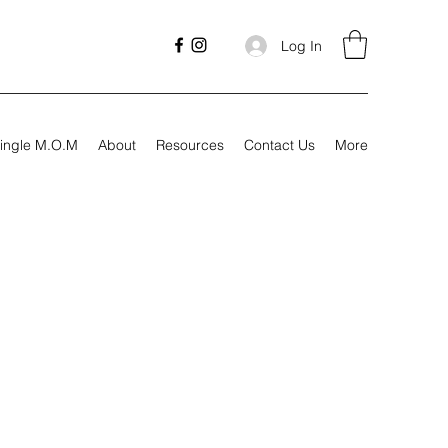
Log In
ingle M.O.M
About
Resources
Contact Us
More