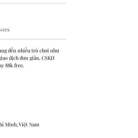
wers
mang đến nhiều trò chơi như 
ợ giao dịch đơn giản, CSKH 
y 88k free.
Chí Minh, Việt Nam