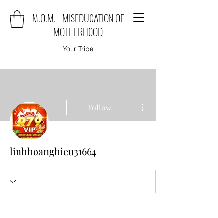
M.O.M. - MISEDUCATION OF
MOTHERHOOD
Your Tribe
More actions
Follow
linhhoanghieu31664