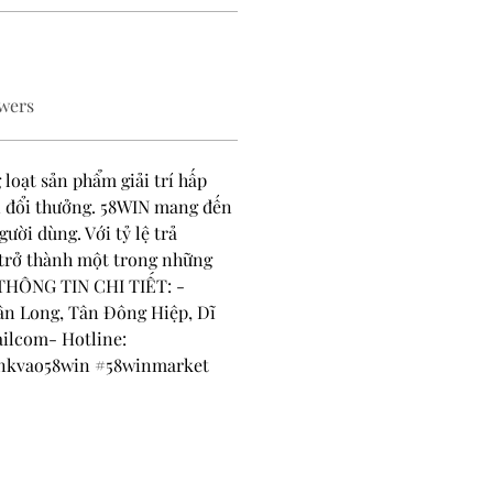
wers
 loạt sản phẩm giải trí hấp 
ài đổi thưởng. 58WIN mang đến 
ời dùng. Với tỷ lệ trả 
 trở thành một trong những 
 THÔNG TIN CHI TIẾT: - 
Tân Long, Tân Đông Hiệp, Dĩ 
ilcom- Hotline: 
inkvao58win #58winmarket