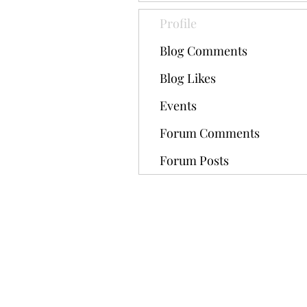
Profile
Blog Comments
Blog Likes
Events
Forum Comments
Forum Posts