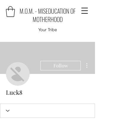
M.O.M. - MISEDUCATION OF
MOTHERHOOD
Your Tribe
More actions
Follow
Luck8