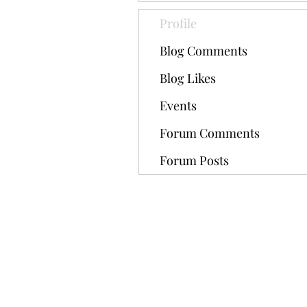
Profile
Blog Comments
Blog Likes
Events
Forum Comments
Forum Posts