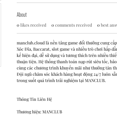
About
0
likes received
0
comments received
0
best ans
manclub.cloud là nền tảng game đổi thưởng cung cấp 
Xóc Đĩa, Baccarat, slot game và nhiều trò chơi hấp dẫ
kế hiện đại, dễ sử dụng và tương thích trên nhiều thiế
thuận tiện. Hệ thống thanh toán nạp rút siêu tốc, bảo
cùng các chương trình khuyến mãi như thưởng tân thủ,
Đội ngũ chăm sóc khách hàng hoạt động 24/7 luôn sẵn
trong suốt quá trình trải nghiệm tại MANCLUB.
Thông Tin Liên Hệ
Thương hiệu: MANCLUB