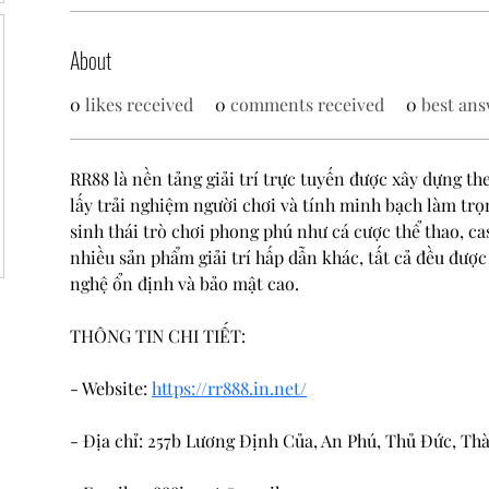
About
0
likes received
0
comments received
0
best ans
RR88 là nền tảng giải trí trực tuyến được xây dựng t
lấy trải nghiệm người chơi và tính minh bạch làm trọ
sinh thái trò chơi phong phú như cá cược thể thao, ca
nhiều sản phẩm giải trí hấp dẫn khác, tất cả đều đượ
nghệ ổn định và bảo mật cao.
THÔNG TIN CHI TIẾT: 
- Website: 
https://rr888.in.net/
- Địa chỉ: 257b Lương Định Của, An Phú, Thủ Đức, T