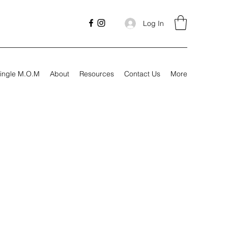
Log In
ingle M.O.M
About
Resources
Contact Us
More