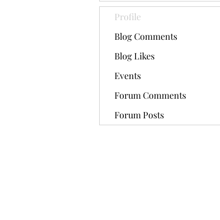
Profile
Blog Comments
Blog Likes
Events
Forum Comments
Forum Posts