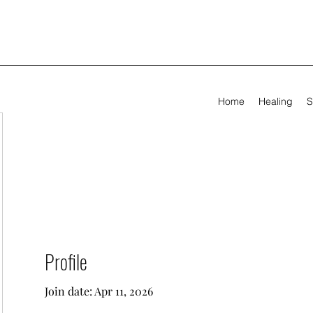
Home
Healing
S
Profile
Join date: Apr 11, 2026