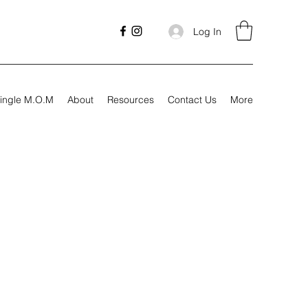
Log In
ingle M.O.M
About
Resources
Contact Us
More