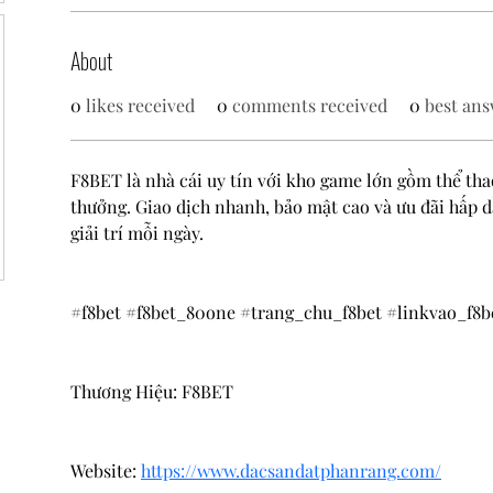
About
0
likes received
0
comments received
0
best ans
F8BET là nhà cái uy tín với kho game lớn gồm thể thao,
thưởng. Giao dịch nhanh, bảo mật cao và ưu đãi hấp d
giải trí mỗi ngày.
#f8bet #f8bet_80one #trang_chu_f8bet #linkvao_f8be
Thương Hiệu: F8BET 
Website: 
https://www.dacsandatphanrang.com/