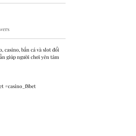
wers
 casino, bắn cá và slot đổi 
ẫn giúp người chơi yên tâm 
t #casino_f8bet 