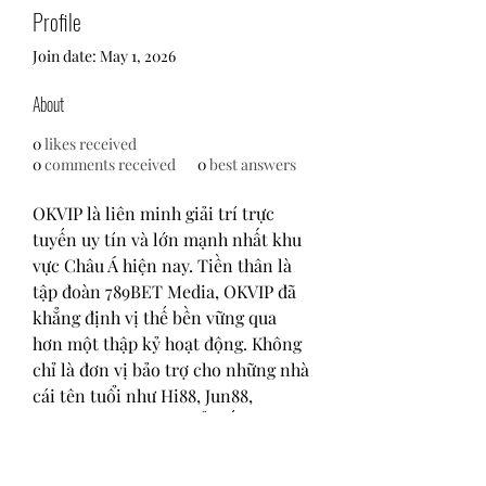
Profile
Join date: May 1, 2026
About
0
likes received
0
comments received
0
best answers
OKVIP là liên minh giải trí trực 
tuyến uy tín và lớn mạnh nhất khu 
vực Châu Á hiện nay. Tiền thân là 
tập đoàn 789BET Media, OKVIP đã 
khẳng định vị thế bền vững qua 
hơn một thập kỷ hoạt động. Không 
chỉ là đơn vị bảo trợ cho những nhà 
cái tên tuổi như Hi88, Jun88, 
789BET, OKVIP còn nổi tiếng với 
các hoạt động thiện nguyện vì cộng 
đồng và cung cấp tin tức thể thao, 