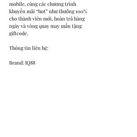
mobile, cùng các chương trình 
khuyến mãi “hot” như thưởng 100% 
cho thành viên mới, hoàn trả hàng 
ngày và vòng quay may mắn tặng 
giftcode.
Thông tin liên hệ:
Brand: IQ88
Website: 
https://iq88.games/
Email: support@iq88.games
Số điện thoại: 0912 333 888
Địa chỉ: 22 Trần Quốc Toản, 
Phường Hàng Bài, Quận Hoàn 
Kiếm, Hà Nội, Việt Nam