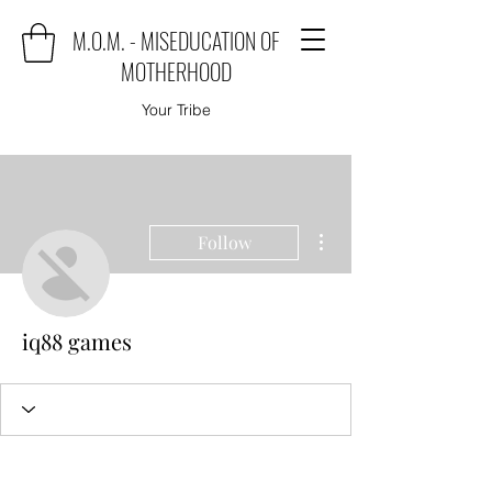
M.O.M. - MISEDUCATION OF
MOTHERHOOD
Your Tribe
More actions
Follow
iq88 games