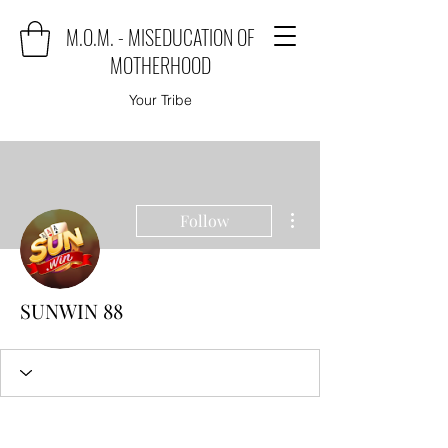
M.O.M. - MISEDUCATION OF
MOTHERHOOD
Your Tribe
More actions
Follow
SUNWIN 88