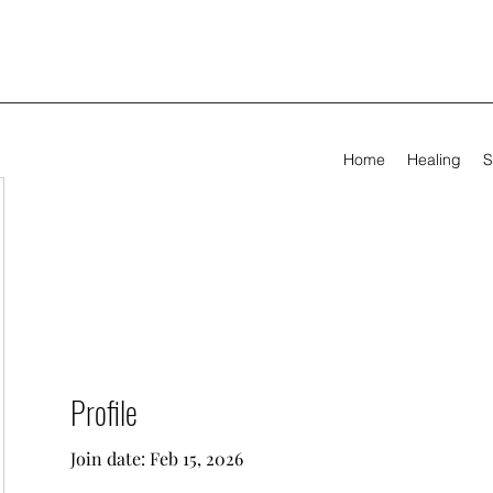
Home
Healing
S
Profile
Join date: Feb 15, 2026