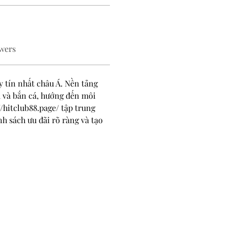
wers
tín nhất châu Á. Nền tảng 
 và bắn cá, hướng đến môi 
/hitclub88.page/ tập trung 
nh sách ưu đãi rõ ràng và tạo 