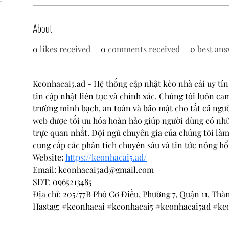
About
0
likes received
0
comments received
0
best ans
Keonhacai5.ad - Hệ thống cập nhật kèo nhà cái uy tín
tin cập nhật liên tục và chính xác. Chúng tôi luôn c
trường minh bạch, an toàn và bảo mật cho tất cả ngườ
web được tối ưu hóa hoàn hảo giúp người dùng có nh
trực quan nhất. Đội ngũ chuyên gia của chúng tôi là
cung cấp các phân tích chuyên sâu và tin tức nóng hổ
Website: 
https://keonhacai5.ad/
Email: keonhacai5ad@gmail.com
SĐT: 0965213485
Địa chỉ: 205/77B Phó Cơ Điều, Phường 7, Quận 11, Th
Hastag: #keonhacai #keonhacai5 #keonhacai5ad #ke