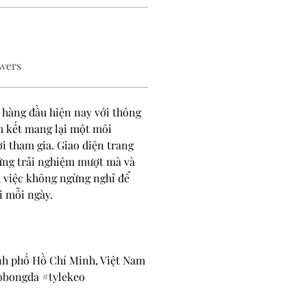
wers
 hàng đầu hiện nay với thông 
am kết mang lại một môi 
i tham gia. Giao diện trang 
ững trải nghiệm mượt mà và 
m việc không ngừng nghỉ để 
i mỗi ngày.
ành phố Hồ Chí Minh, Việt Nam
obongda #tylekeo