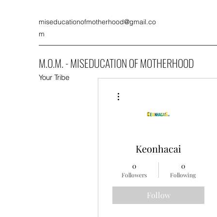
miseducationofmotherhood@gmail.co
m
M.O.M. - MISEDUCATION OF MOTHERHOOD
Your Tribe
More actions
Keonhacai
0
0
Followers
Following
Follow