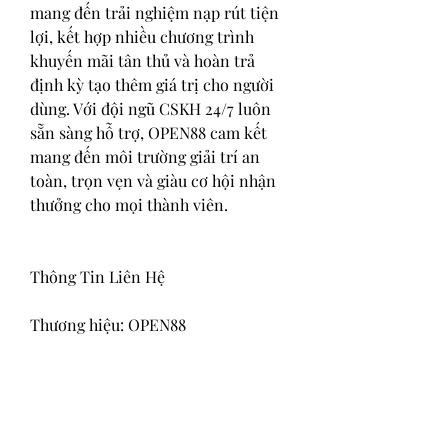
mang đến trải nghiệm nạp rút tiện 
lợi, kết hợp nhiều chương trình 
khuyến mãi tân thủ và hoàn trả 
định kỳ tạo thêm giá trị cho người 
dùng. Với đội ngũ CSKH 24/7 luôn 
sẵn sàng hỗ trợ, OPEN88 cam kết 
mang đến môi trường giải trí an 
toàn, trọn vẹn và giàu cơ hội nhận 
thưởng cho mọi thành viên.
Thông Tin Liên Hệ
Thương hiệu: OPEN88
Website: 
https://open88u.com/
Email: cskh.open88@gmail.com