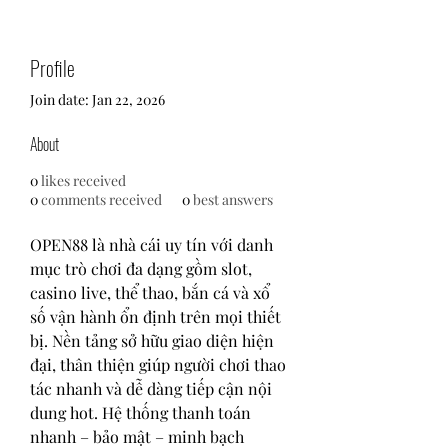
Profile
Join date: Jan 22, 2026
About
0
likes received
0
comments received
0
best answers
OPEN88 là nhà cái uy tín với danh 
mục trò chơi đa dạng gồm slot, 
casino live, thể thao, bắn cá và xổ 
số vận hành ổn định trên mọi thiết 
bị. Nền tảng sở hữu giao diện hiện 
đại, thân thiện giúp người chơi thao 
tác nhanh và dễ dàng tiếp cận nội 
dung hot. Hệ thống thanh toán 
nhanh – bảo mật – minh bạch 